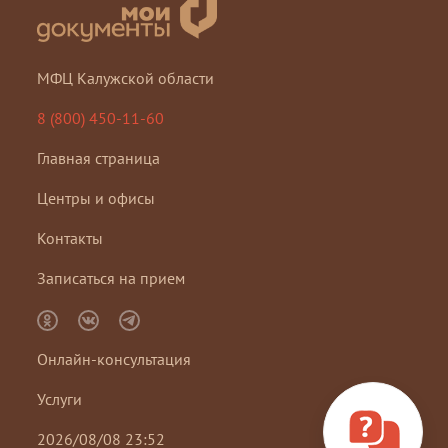
Центр "Мои Документы" г. Обнинск, пр-т
Маркса
МФЦ Калужской области
Центр "Мои Документы" г. Обнинск, ул.
Горького
8 (800) 450-11-60
Центр "Мои Документы" г. Обнинск, ул.
Главная страница
Усачева
Центры и офисы
Центр "Мои Документы" г. Сосенский
Центр "Мои Документы" г. Спас-Деменск
Контакты
Центр "Мои Документы" г. Сухиничи
Записаться на прием
Центр "Мои Документы" г. Таруса
Центр "Мои Документы" г. Юхнов
Онлайн-консультация
Центр "Мои Документы" п. Бетлица
Услуги
Центр "Мои Документы" п. Воротынск
2026/08/08 23:52