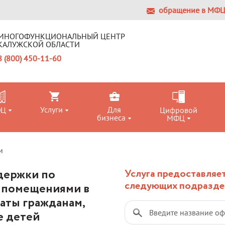
обращение в МФ
МНОГОФУНКЦИОНАЛЬНЫЙ ЦЕНТР
КАЛУЖСКОЙ ОБЛАСТИ
8 (800) 450-11-60
Услуги
Для
ФЦ
Цифровой
бизнеса
МФЦ
и
держки по
Услуга предоставляет
следующих подразде
 помещениями в
аты гражданам,
е детей