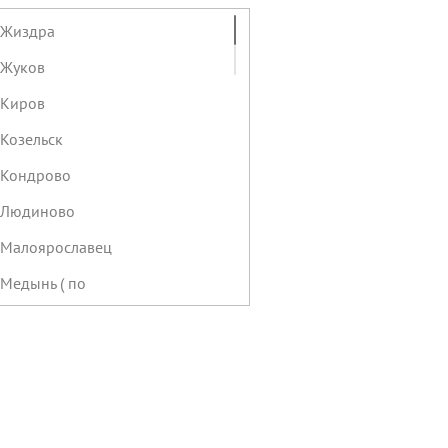
. Жиздра
 Жуков
 Киров
 Козельск
. Кондрово
. Людиново
. Малоярославец
 Медынь ( по
. Мещовск
 Мосальск
 Обнинск, пр-т Маркса