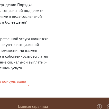
Центр "Мои Документы" г. 
тверждении Порядка
Центр "Мои Документы" г. 
ры социальной поддержки
ями в виде социальной
Центр "Мои Документы" г.
 и более детей"
Центр "Мои Документы" г.
Центр "Мои Документы" г.
рственной услуги являются:
а получение социальной
Центр "Мои Документы" г.
 помещениями взамен
Центр "Мои Документы" г
а в собственность бесплатно
ление социальной выплаты; -
Центр "Мои Документы" п.
енной услуги.
Центр "Мои Документы" п
Центр "Мои Документы" п
ь консультацию
Центр "Мои Документы" п
Центр "Мои Документы" п
Центр "Мои Документы" с
Главная страница