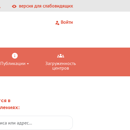
Ц
версия для слабовидящих
Войти
Публикации
Загруженность
центров
ся в
лениях: