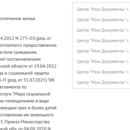
Центр "Мои Документы" г
еспечению жилья
Центр "Мои Документы" г.
Центр "Мои Документы" г.
4.2012 N 275-ОЗ (ред. от
Центр "Мои Документы" г.
бесплатного предоставления
Центр "Мои Документы" г
астков гражданам,
нят постановлением
Центр "Мои Документы" г
кой области от 19.04.2012
Центр "Мои Документы" г
уда и социальной защиты
-П (ред. от 31.07.2025) "Об
Центр "Мои Документы" г.
егламента по
предварительной записи)
услуги "Мера социальной
Центр "Мои Документы" г
ми помещениями в виде
меющим трех и более детей
Центр "Мои Документы" г.
доставления им земельного
Центр "Мои Документы" г.
" 3. Приказ Министерства
кой обл. от 04.09.2020 N