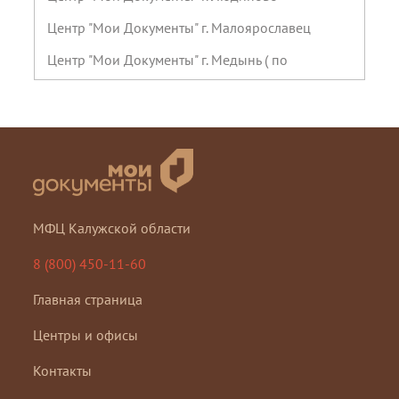
Центр "Мои Документы" г. Малоярославец
Центр "Мои Документы" г. Медынь ( по
предварительной записи)
Центр "Мои Документы" г. Мосальск
Центр "Мои Документы" г. Спас-Деменск
Центр "Мои Документы" г. Сухиничи
Центр "Мои Документы" г. Таруса
МФЦ Калужской области
Центр "Мои Документы" г. Юхнов
8 (800) 450-11-60
Центр "Мои Документы" п. Бетлица
Главная страница
Центр "Мои Документы" п. Воротынск
Центры и офисы
Центр "Мои Документы" п. Думиничи
Центр "Мои Документы" п. Товарково
Контакты