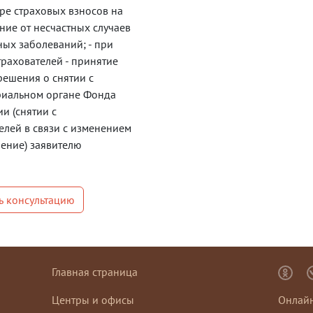
Центр "Мои Документы" г. 
ре страховых взносов на
ние от несчастных случаев
Центр "Мои Документы" г. 
ых заболеваний; - при
Центр "Мои Документы" г.
трахователей - принятие
ешения о снятии с
Центр "Мои Документы" г.
ориальном органе Фонда
Центр "Мои Документы" г.
и (снятии с
елей в связи с изменением
Центр "Мои Документы" г.
ление) заявителю
Центр "Мои Документы" г
Центр "Мои Документы" п.
ь консультацию
Центр "Мои Документы" п
Центр "Мои Документы" п
Центр "Мои Документы" п
Главная страница
Центр "Мои Документы" п
Центры и офисы
Онлайн
Центр "Мои Документы" с