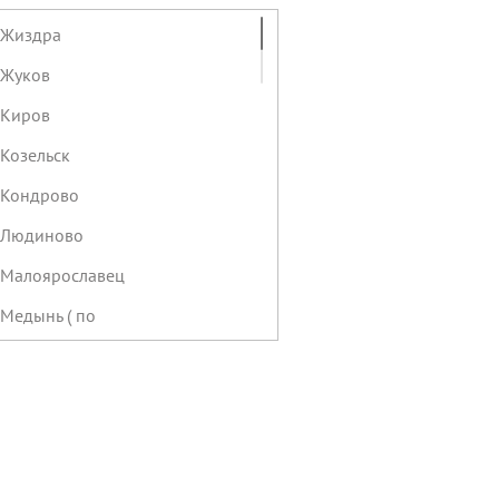
. Жиздра
 Жуков
 Киров
 Козельск
. Кондрово
. Людиново
. Малоярославец
 Медынь ( по
. Мещовск
 Мосальск
 Обнинск, пр-т Маркса