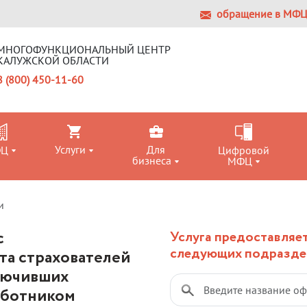
обращение в МФ
МНОГОФУНКЦИОНАЛЬНЫЙ ЦЕНТР
КАЛУЖСКОЙ ОБЛАСТИ
8 (800) 450-11-60
Услуги
Для
ФЦ
Цифровой
бизнеса
МФЦ
и
с
Услуга предоставляет
следующих подразде
та страхователей
ключивших
аботником