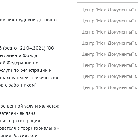
Центр "Мои Документы" г
чивших трудовой договор с
Центр "Мои Документы" г.
Центр "Мои Документы" г.
Центр "Мои Документы" г.
(ред. от 21.04.2021) "Об
Центр "Мои Документы" г
егламента Фонда
кой Федерации по
Центр "Мои Документы" г
слуги по регистрации и
Центр "Мои Документы" г
трахователей - физических
ор с работником"
Центр "Мои Документы" г.
предварительной записи)
рственной услуги является: -
Центр "Мои Документы" г
вателей - выдача
Центр "Мои Документы" г.
ния о регистрации
хователя в территориальном
Центр "Мои Документы" г.
вания Российской