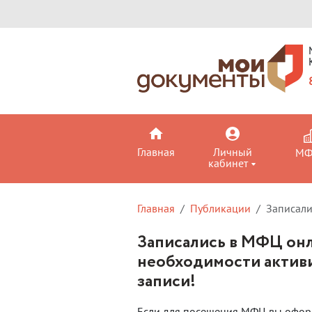
Главная
Личный
М
кабинет
Главная
Публикации
Записали
Записались в МФЦ он
необходимости актив
записи!
Если для посещения МФЦ вы офор