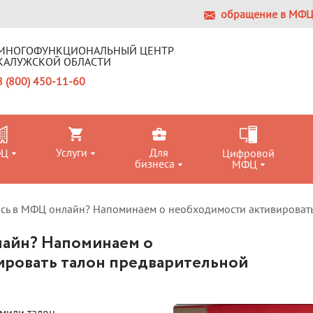
обращение в МФ
МНОГОФУНКЦИОНАЛЬНЫЙ ЦЕНТР
КАЛУЖСКОЙ ОБЛАСТИ
8 (800) 450-11-60
Услуги
Для
ФЦ
Цифровой
бизнеса
МФЦ
сь в МФЦ онлайн? Напоминаем о необходимости активировать
лайн? Напоминаем о
ировать талон предварительной
мили талон