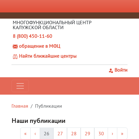
МНОГОФУНКЦИОНАЛЬНЫЙ ЦЕНТР
КАЛУЖСКОЙ ОБЛАСТИ
8 (800) 450-11-60
обращение в МФЦ
Найти ближайшие центры
Войти
Главная
Публикации
Наши публикации
«
‹
26
27
28
29
30
›
»